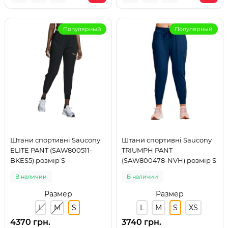
Популярный
Популярный
Штани спортивні Saucony
Штани спортивні Saucony
ELITE PANT (SAW800511-
TRIUMPH PANT
BKES5) розмір S
(SAW800478-NVH) розмір S
В наличии
В наличии
Размер
Размер
L
M
S
L
M
S
XS
4370 грн.
3740 грн.