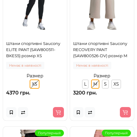
Штани спортивні Saucony
Штани спортивні Saucony
ELITE PANT (SAW800511-
RECOVERY PANT
BKES5) розмір XS
(SAW800526-DV) розмір M
Немає в наявності
Немає в наявності
Размер
Размер
XS
L
M
S
XS
4370 грн.
3200 грн.
Популярный
Популярный