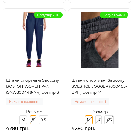
Популярный
Популярный
Штани спортивні Saucony
Штани спортивні Saucony
BOSTON WOVEN PANT
SOLSTICE JOGGER (800465-
(SAW800448-NV) розмір S
BKH) розмір M
Немає в наявності
Немає в наявності
Размер
Размер
M
S
XS
M
S
XS
4280 грн.
4280 грн.