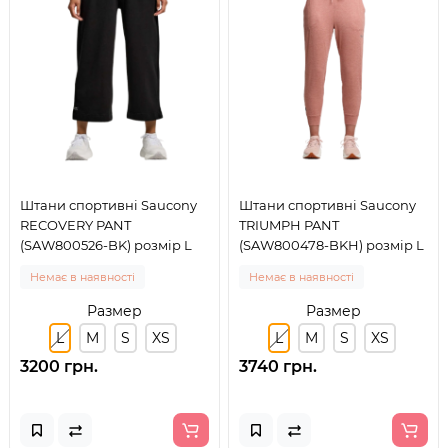
Штани спортивні Saucony
Штани спортивні Saucony
RECOVERY PANT
TRIUMPH PANT
(SAW800526-BK) розмір L
(SAW800478-BKH) розмір L
Немає в наявності
Немає в наявності
Размер
Размер
L
M
S
XS
L
M
S
XS
3200 грн.
3740 грн.