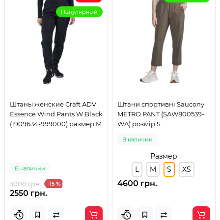
Популярный
Штаны женские Craft ADV
Штани спортивні Saucony
Essence Wind Pants W Black
METRO PANT (SAW800539-
(1909634-999000) размер М
WA) розмір S
В наличии
Размер
В наличии
L
M
S
XS
4600 грн.
3000 грн.
-15 %
2550 грн.