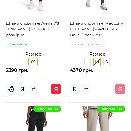
Штани спортивні Arena 7/8
Штани спортивні Maucony
TEAM PANT (001780-510)
ELITE PANT (SAW800511-
розмір XS
BKES5) розмір M
В наличии
Немає в наявності
Размер
Размер
XS
L
M
S
2390 грн.
4370 грн.
Популярный
Популярный