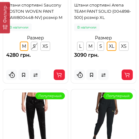
Штани спортивні Saucony
Штани спортивні Arena
Фильтр
BOSTON WOVEN PANT
TEAM PANT SOLID (004898-
(SAW800448-NV) розмір M
500) розмір XL
В наличии
В наличии
Размер
Размер
M
S
XS
L
M
S
XL
XS
4280 грн.
3090 грн.
Популярный
Популярный