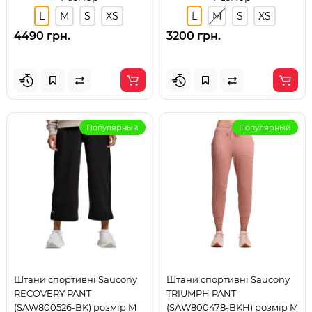
L
M
S
XS
L
M
S
XS
4490 грн.
3200 грн.
Популярный
Популярный
Штани спортивні Saucony
Штани спортивні Saucony
RECOVERY PANT
TRIUMPH PANT
(SAW800526-BK) розмір M
(SAW800478-BKH) розмір M