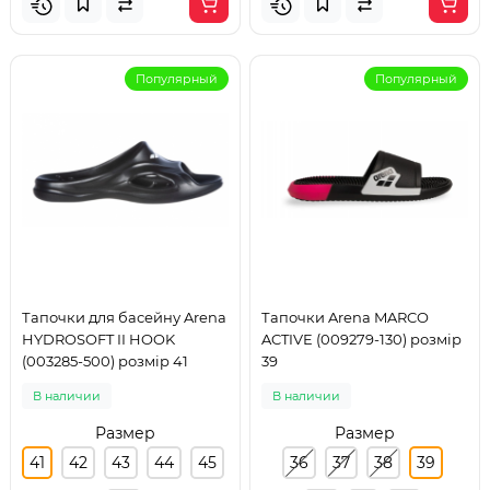
Популярный
Популярный
Тапочки для басейну Arena
Тапочки Arena MARCO
HYDROSOFT II HOOK
ACTIVE (009279-130) розмір
(003285-500) розмір 41
39
В наличии
В наличии
Размер
Размер
41
42
43
44
45
36
37
38
39