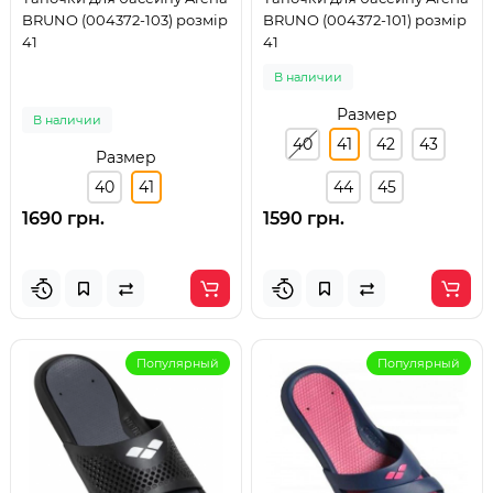
BRUNO (004372-103) розмір
BRUNO (004372-101) розмір
41
41
В наличии
Размер
В наличии
40
41
42
43
Размер
40
41
44
45
1690 грн.
1590 грн.
Популярный
Популярный