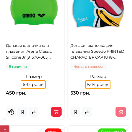
Детская шапочка для
Детская шапочка для
плавания Arena Classic
плавания Speedo PRINTED
Silicone Jr (91670-065)
CHARACTER CAP IU (8-
салатовая, 6-12 лет
00232614670)
В наличии
Немає в наявності
Размер
Размер
6-12 років
6-14 років
450 грн.
530 грн.
Акция
Популярный