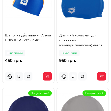
Шапочка д/плавання Arena
Дитячий комплект для
UNIX II JR (002384-101)
плавання
(окуляри+шапочка) Arena
POOL JR SET (92423-070)
В наличии
В наличии
450 грн.
950 грн.
Популярный
Популярный