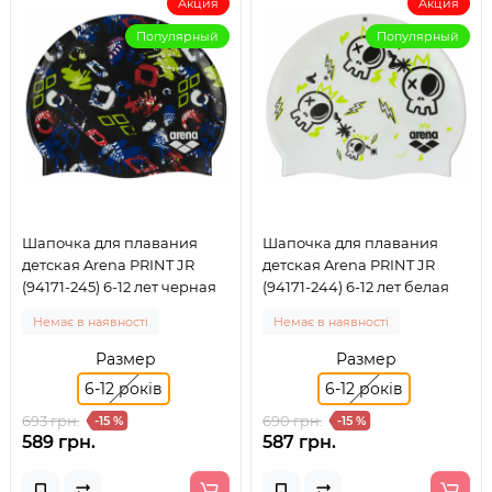
Акция
Акция
Популярный
Популярный
Шапочка для плавания
Шапочка для плавания
детская Arena PRINT JR
детская Arena PRINT JR
(94171-245) 6-12 лет черная
(94171-244) 6-12 лет белая
Немає в наявності
Немає в наявності
Размер
Размер
6-12 років
6-12 років
693 грн.
690 грн.
-15 %
-15 %
589 грн.
587 грн.