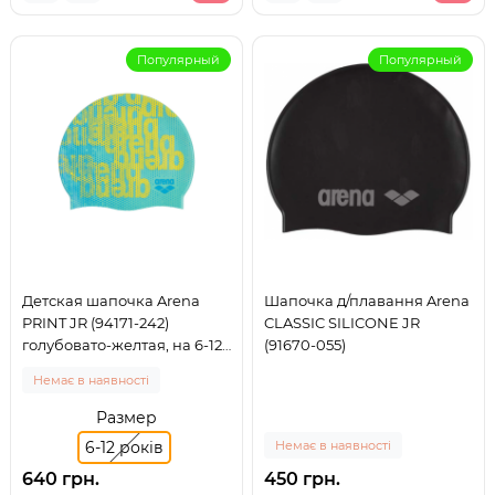
Популярный
Популярный
Детская шапочка Arena
Шапочка д/плавання Arena
PRINT JR (94171-242)
CLASSIC SILICONE JR
голубовато-желтая, на 6-12
(91670-055)
лет
Немає в наявності
Размер
6-12 років
Немає в наявності
640 грн.
450 грн.