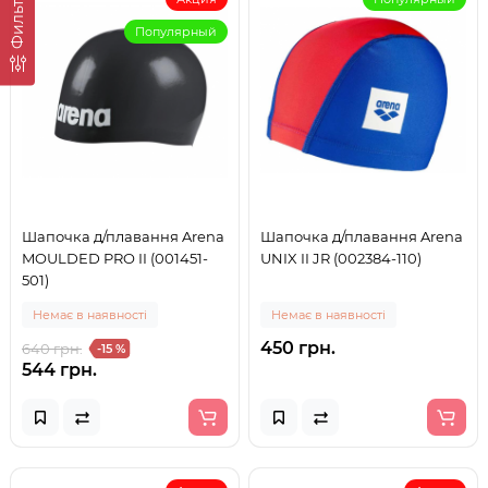
Фильтр
Популярный
Шапочка д/плавання Arena
Шапочка д/плавання Arena
MOULDED PRO II (001451-
UNIX II JR (002384-110)
501)
Немає в наявності
Немає в наявності
450 грн.
640 грн.
-15 %
544 грн.