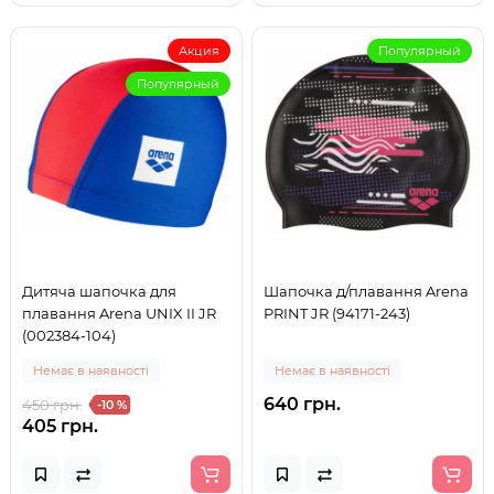
Акция
Популярный
Популярный
Дитяча шапочка для
Шапочка д/плавання Arena
плавання Arena UNIX II JR
PRINT JR (94171-243)
(002384-104)
Немає в наявності
Немає в наявності
640 грн.
450 грн.
-10 %
405 грн.