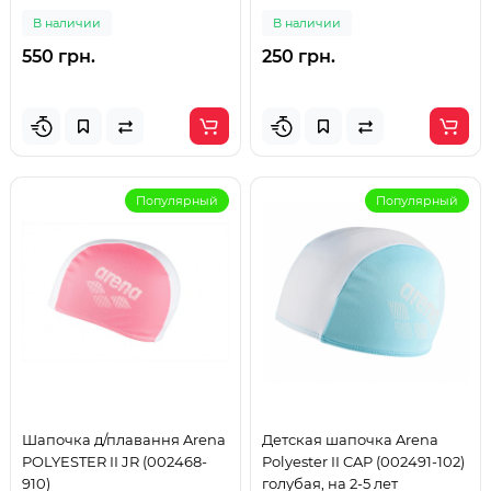
голубовато-желтый, на 2-5
В наличии
В наличии
лет
550 грн.
250 грн.
Популярный
Популярный
Шапочка д/плавання Arena
Детская шапочка Arena
POLYESTER II JR (002468-
Polyester II CAP (002491-102)
910)
голубая, на 2-5 лет