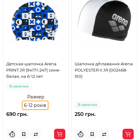
Детская шапочка Arena
Шапочка д/плавання Arena
PRINT JR (94171-247) сине-
POLYESTER II JR (002468-
белая, на 6-12 лет
510)
В наличии
Размер
6-12 років
В наличии
690 грн.
250 грн.