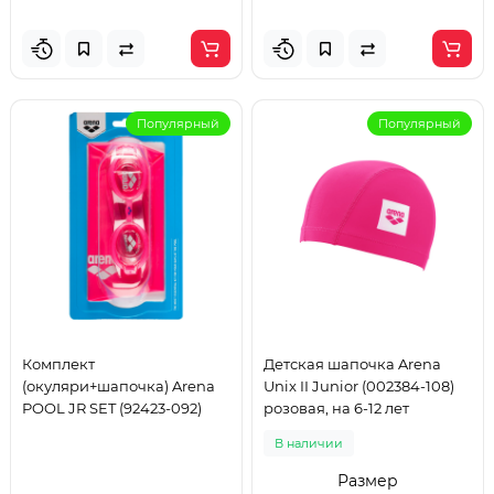
Популярный
Популярный
Комплект
Детская шапочка Arena
(окуляри+шапочка) Arena
Unix II Junior (002384-108)
POOL JR SET (92423-092)
розовая, на 6-12 лет
В наличии
Размер