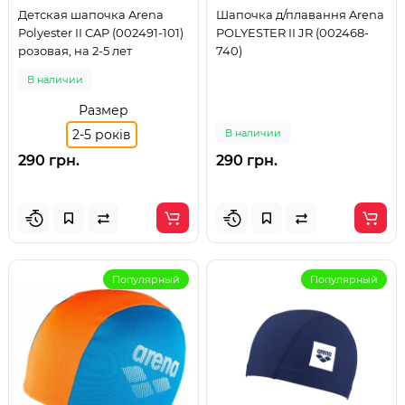
Детская шапочка Arena
Шапочка д/плавання Arena
Polyester II CAP (002491-101)
POLYESTER II JR (002468-
розовая, на 2-5 лет
740)
В наличии
Размер
2-5 років
В наличии
290 грн.
290 грн.
Популярный
Популярный