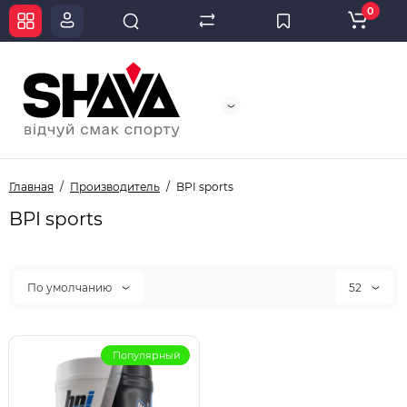
0
Главная
Производитель
BPI sports
BPI sports
По умолчанию
52
Популярный