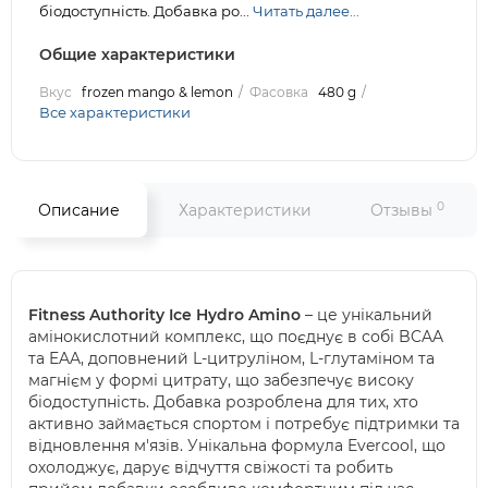
біодоступність. Добавка ро...
Читать далее...
Общие характеристики
Вкус
frozen mango & lemon
Фасовка
480 g
Все характеристики
0
Описание
Характеристики
Отзывы
Fitness Authority Ice Hydro Amino
– це унікальний
амінокислотний комплекс, що поєднує в собі BCAA
та EAA, доповнений L-цитруліном, L-глутаміном та
магнієм у формі цитрату, що забезпечує високу
біодоступність. Добавка розроблена для тих, хто
активно займається спортом і потребує підтримки та
відновлення м'язів. Унікальна формула Evercool, що
охолоджує, дарує відчуття свіжості та робить