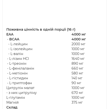
Поживна цінність в одній порції (16 г)
EAA
4000 мг
•
BCAA
4000 мг
- L-лейцин
2000 мг
- L-ізолейцин
1000 мг
- L-валін
1000 мг
• L-лізин HCl
1640 мг
• L-треонін
890 мг
• L-фенілаланін
660 мг
• L-метіонін
580 мг
• L-гістидин
140 мг
• L-триптофан
90 мг
Цитрулін малат
1000 мг
- з них цитруліну
670 мг
L-глутамін
1000 мг
Магній
375 мг
Склад