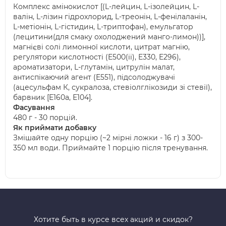
Комплекс амінокислот [(L-лейцин, L-ізолейцин, L-
валін, L-лізин гідрохлорид, L-треонін, L-фенілаланін,
L-метіонін, L-гістидин, L-триптофан), емульгатор
(лецитини(для смаку охолоджений манго-лимон))],
магнієві солі лимонної кислоти, цитрат магнію,
регулятори кислотності (E500(ii), E330, E296),
ароматизатори, L-глутамін, цитрулін малат,
антиспікаючий агент (E551), підсолоджувачі
(ацесульфам К, сукралоза, стевіолглікозиди зі стевії),
барвник [E160a, Е104].
Фасування
480 г - 30 порцій.
Як приймати добавку
Змішайте одну порцію (~2 мірні ложки - 16 г) з 300-
350 мл води. Приймайте 1 порцію після тренування.
Хотите быть в курсе всех акций и скидок?