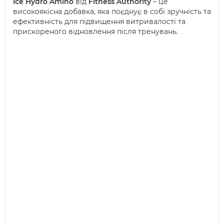
Ice Hydro Amino
від
Fitness Authority
– це
високоякісна добавка, яка поєднує в собі зручність та
ефективність для підвищення витривалості та
прискореного відновлення після тренувань.