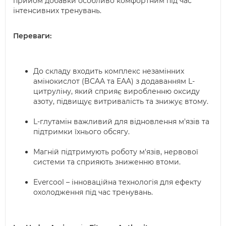
прийом добавки особливо комфортним під час
інтенсивних тренувань.
Переваги:
До складу входить комплекс незамінних
амінокислот (BCAA та EAA) з додаванням L-
цитруліну, який сприяє виробленню оксиду
азоту, підвищує витривалість та знижує втому.
L-глутамін важливий для відновлення м'язів та
підтримки їхнього обсягу.
Магній підтримують роботу м'язів, нервової
системи та сприяють зниженню втоми.
Evercool – інноваційна технологія для ефекту
охолодження під час тренувань.