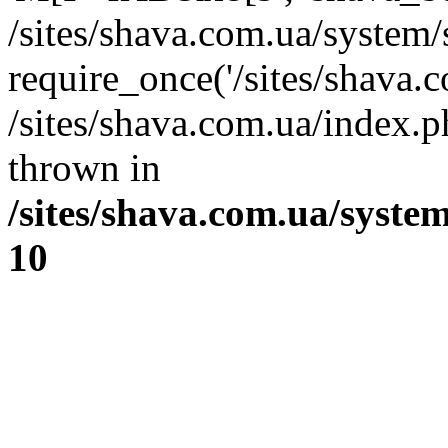
/sites/shava.com.ua/system/
require_once('/sites/shava.co
/sites/shava.com.ua/index.ph
thrown in
/sites/shava.com.ua/syste
10