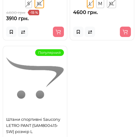
S
XL
L
M
XL
4600 грн.
4600 грн.
-15 %
3910 грн.
Популярний
Штани спортивні Saucony
LETRO PANT (SAM800415-
SW) розмір L