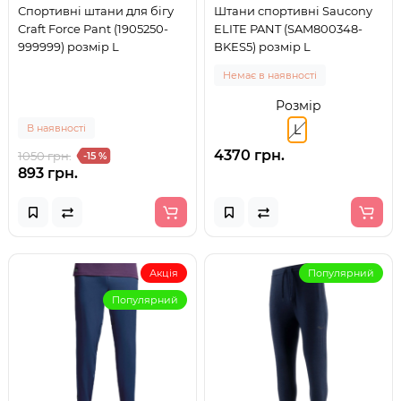
Спортивні штани для бігу
Штани спортивні Saucony
Craft Force Pant (1905250-
ELITE PANT (SAM800348-
999999) розмір L
BKES5) розмір L
Немає в наявності
Розмір
В наявності
L
4370 грн.
1050 грн.
-15 %
893 грн.
Акція
Популярний
Популярний