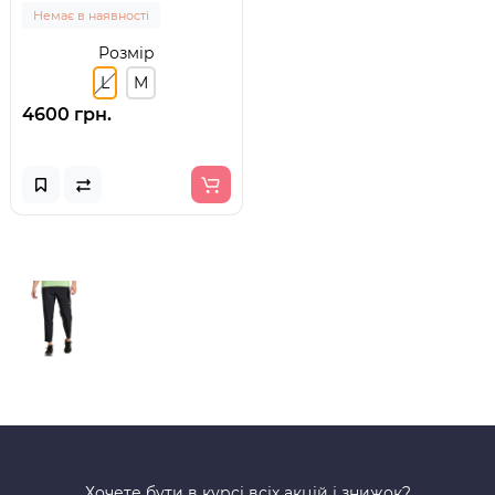
Немає в наявності
Розмір
L
M
4600 грн.
Хочете бути в курсі всіх акцій і знижок?