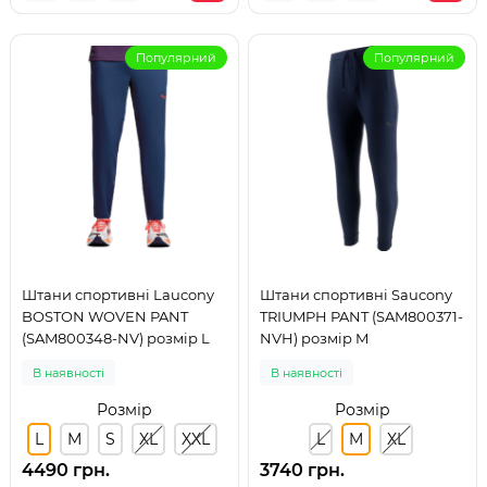
Популярний
Популярний
Штани спортивні Laucony
Штани спортивні Saucony
BOSTON WOVEN PANT
TRIUMPH PANT (SAM800371-
(SAM800348-NV) розмір L
NVH) розмір M
В наявності
В наявності
Розмір
Розмір
L
M
S
XL
XXL
L
M
XL
4490 грн.
3740 грн.