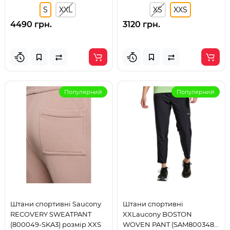
S
XXL
XS
XXS
4490 грн.
3120 грн.
Популярний
Популярний
Штани спортивні Saucony
Штани спортивні
RECOVERY SWEATPANT
XXLaucony BOSTON
(800049-SKA3) розмір XXS
WOVEN PANT (SAM800348-