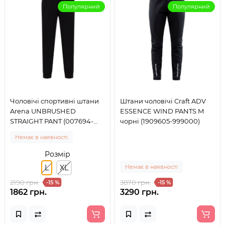
Популярний
Популярний
Чоловічі спортивні штани
Штани чоловічі Craft ADV
Arena UNBRUSHED
ESSENCE WIND PANTS M
STRAIGHT PANT (007694-
чорні (1909605-999000)
500) розмір L
Немає в наявності
Розмір
L
XL
Немає в наявності
2190 грн.
3870 грн.
-15 %
-15 %
1862 грн.
3290 грн.