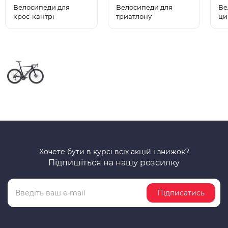
Велосипеди для
Велосипеди для
Ве
крос-кантрі
триатлону
ци
Хочете бути в курсі всіх акцій і знижок?
Підпишіться на нашу розсилку
Підписатись