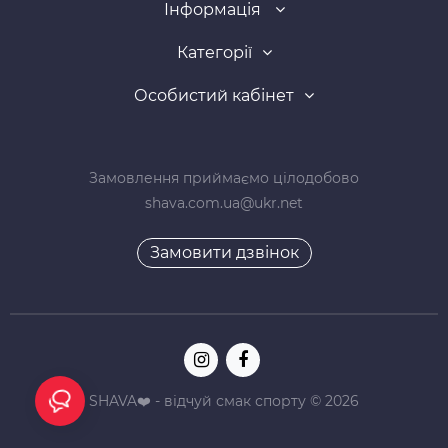
Інформація
Категорії
Особистий кабінет
Замовлення приймаємо цілодобово
shava.com.ua@ukr.net
Замовити дзвінок
SHAVA❤️ - відчуй смак спорту © 2026