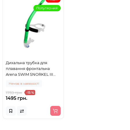
Популярний
Дихальна трубка для
плавання фронтальна
Arena SWIM SNORKEL III
(004825-605) зелена
Немає в наявності
1759 грн.
-15 %
1495 грн.