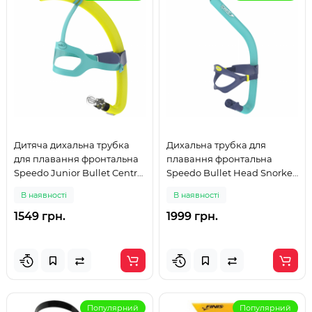
Дитяча дихальна трубка
Дихальна трубка для
для плавання фронтальна
плавання фронтальна
Speedo Junior Bullet Centre
Speedo Bullet Head Snorkel
Snorkel (8-775311217218)
(8-753047716243) блакитна
В наявності
В наявності
салатова
1549 грн.
1999 грн.
Популярний
Популярний