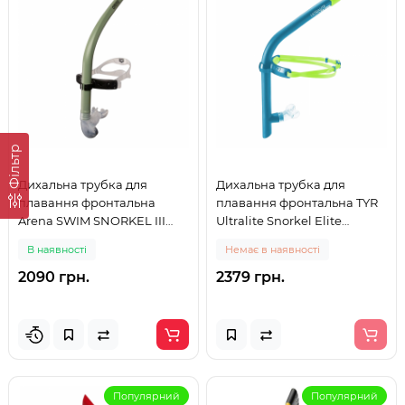
Фільтр
Дихальна трубка для
Дихальна трубка для
плавання фронтальна
плавання фронтальна TYR
Arena SWIM SNORKEL III
Ultralite Snorkel Elite
(004825-130) хакі
(LSNKLELT-420) синя
В наявності
Немає в наявності
2090 грн.
2379 грн.
Популярний
Популярний