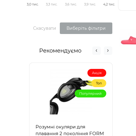
3,0 тис.
3,3 тис.
3,6 тис.
3,9 тис.
4,2 тис.
Скасувати
Виберіть фільтри
Рекомендуємо
Акція
Топ
Популярний
Розумні окуляри для
Жіно
плавання 2 покоління FORM
купа