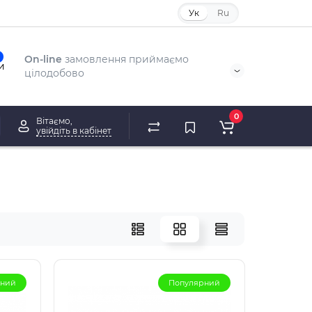
Ук
Ru
On-line
замовлення приймаємо
и
цілодобово
0
Вітаємо,
увійдіть в кабінет
рний
Популярний