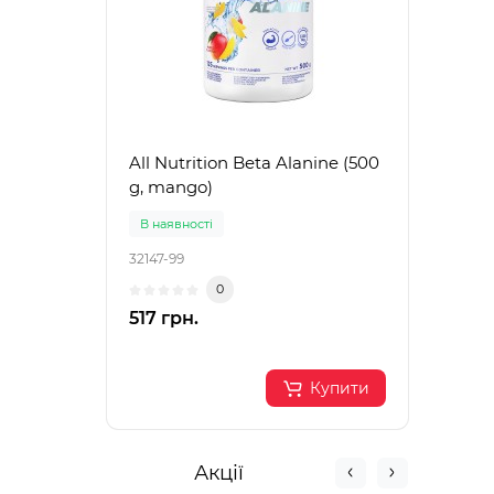
All Nutrition Beta Alanine (500
Spor
g, mango)
ml, b
В наявності
В на
32147-99
32144
0
517 грн.
165 
Купити
Акції