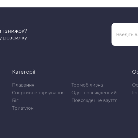
й і знижок?
у розсилку
Категорії
Ос
Плавання
Термобілизна
Ос
Спортивне харчування
Одяг повсякденний
Іс
Біг
Повсякденне взуття
Триатлон