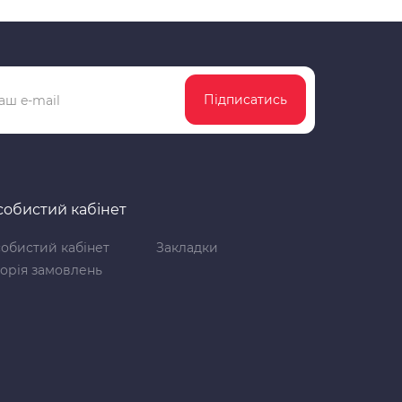
Підписатись
обистий кабінет
обистий кабінет
Закладки
торія замовлень