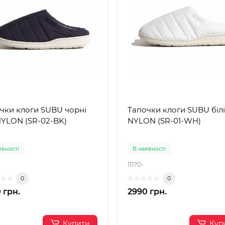
чки клоги SUBU чорні
Тапочки клоги SUBU білі
NYLON (SR-02-BK)
NYLON (SR-01-WH)
явності
В наявності
11170-
0
0
 грн.
2990 грн.
Купити
Куп