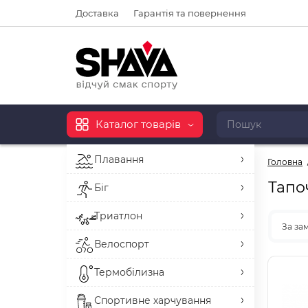
Доставка
Гарантія та повернення
Каталог товарів
Плавання
Головна
Тапо
Біг
Триатлон
За за
Велоспорт
Термобілизна
Спортивне харчування