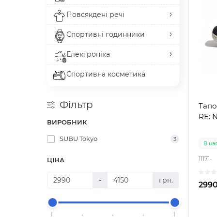
Повсякдені речі
Спортивні годинники
Електроніка
Спортивна косметика
Фільтр
Тапо
RE: 
ВИРОБНИК
SUBU Tokyo
3
В на
11171-
ЦІНА
-
грн.
2990