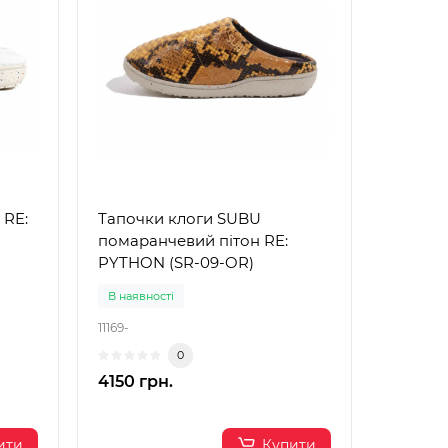
 RE:
Тапочки клоги SUBU
помаранчевий пітон RE:
PYTHON (SR-09-OR)
В наявності
11169-
0
4150 грн.
ити
Купити