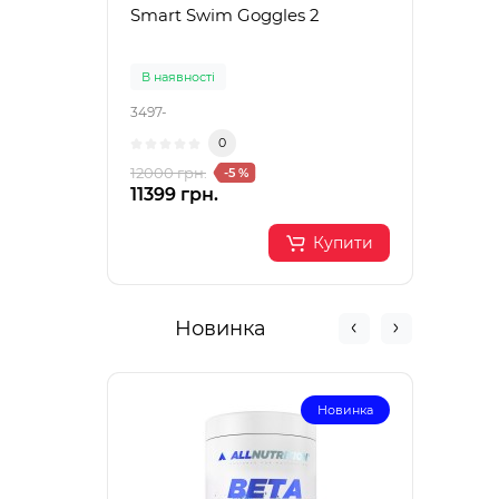
Smart Swim Goggles 2
Are
ARE
CHAL
В наявності
В на
590)
3497-
12375
0
1550
12000 грн.
-5 %
11399 грн.
Купити
Новинка
Новинка