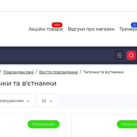
sale
💪
Акційні товари
Відгуки про магазин
Тренер
Повсякдені речі
Взуття повсякденне
Тапочки та в'єтнамки
чки та в'єтнамки
мовчуванням
52
Популярний
Популя