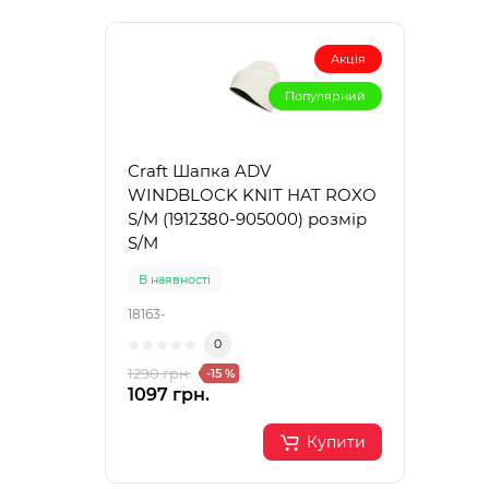
Акція
Популярний
Craft Шапка ADV
PRO 
WINDBLOCK KNIT HAT ROXO
для 
S/M (1912380-905000) розмір
поко
S/M
Gogg
В наявності
В на
18163-
62850
0
1290 грн.
16000
-15 %
1097 грн.
1439
Купити