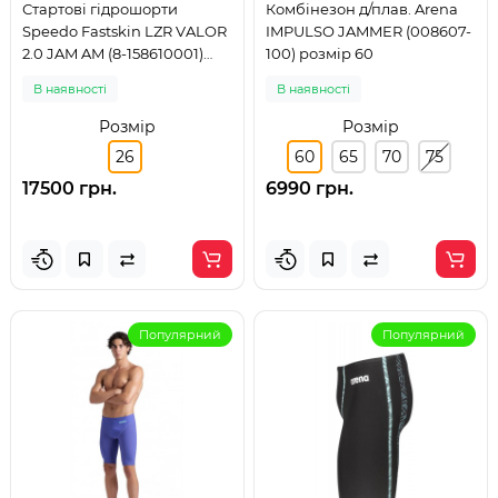
Стартові гідрошорти
Комбінезон д/плав. Arena
Speedo Fastskin LZR VALOR
IMPULSO JAMMER (008607-
2.0 JAM AM (8-158610001)
100) розмір 60
розмір 26 чорні
В наявності
В наявності
Розмір
Розмір
26
60
65
70
75
17500 грн.
6990 грн.
Популярний
Популярний