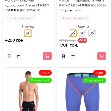
Чоловічі стартові
Чоловічі гідрошорти Arena
гідрошорти Arena ST NEXT
PRIMO LE JAMMER (008678-
JAMMER (005875-050)
115) розмір 65
розмір 60
Немає в наявності
Немає в наявності
Розмір
Розмір
60
65
70
75
4290 грн.
19790 грн.
-10 %
17811 грн.
Акція
Акція
Популярний
Популярний