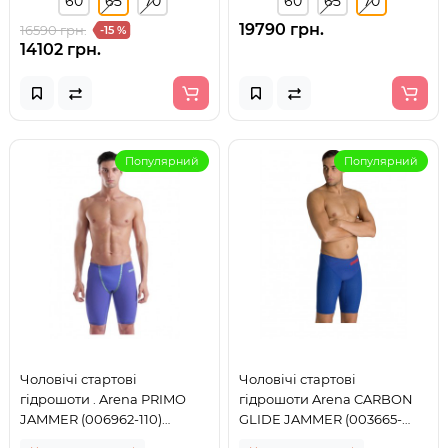
60
65
70
60
65
70
19790 грн.
16590 грн.
-15 %
14102 грн.
Популярний
Популярний
Чоловічі стартові
Чоловічі стартові
гідрошоти . Arena PRIMO
гідрошоти Arena CARBON
JAMMER (006962-110)
GLIDE JAMMER (003665-
розмір 65
730) розмір 65