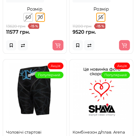
розмір 70
Розмір
Розмір
60
70
55
13620 грн.
11200 грн.
-15 %
-15 %
11577 грн.
9520 грн.
Акція
Акція
Популярний
Популярний
Чоловічі стартові
Комбінезон д/плав. Arena