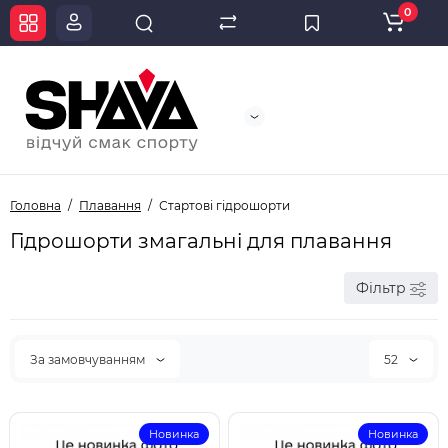
0
Головна
Плавання
Стартові гідрошорти
Гідрошорти змагальні для плавання
Фільтр
За замовчуванням
52
Новинка
Новинка