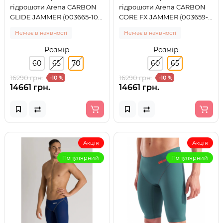
гідрошоти Arena CARBON
гідрошоти Arena CARBON
GLIDE JAMMER (003665-105)
CORE FX JAMMER (003659-
розмір 70
105) розмір 65
Немає в наявності
Немає в наявності
Розмір
Розмір
60
65
70
60
65
16290 грн.
16290 грн.
-10 %
-10 %
14661 грн.
14661 грн.
Акція
Акція
Популярний
Популярний