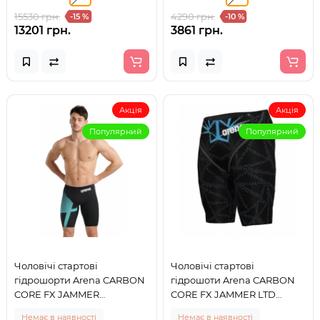
15530 грн.
4290 грн.
-15 %
-10 %
13201 грн.
3861 грн.
Акція
Акція
Популярний
Популярний
Чоловічі стартові
Чоловічі стартові
гідрошорти Arena CARBON
гідрошоти Arena CARBON
CORE FX JAMMER
CORE FX JAMMER LTD
DIAMOND (005642-580)
(003911-100) розмір 55
Немає в наявності
Немає в наявності