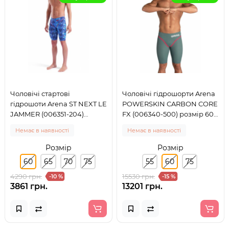
Чоловічі стартові
Чоловічі гідрошорти Arena
гідрошоти Arena ST NEXT LE
POWERSKIN CARBON CORE
JAMMER (006351-204)
FX (006340-500) розмір 60
розмір 60
оливкові
Немає в наявності
Немає в наявності
Розмір
Розмір
60
65
70
75
55
60
75
4290 грн.
15530 грн.
-10 %
-15 %
3861 грн.
13201 грн.