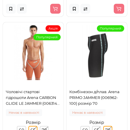
Акція
Популярний
Популярний
Чоловічі стартові
Комбінезон д/плав. Arena
гідрошоти Arena CARBON
PRIMO JAMMER (006962-
GLIDE LE JAMMER (006314-
100) розмір 70
120) розмір 65
Немає в наявності
Немає в наявності
Розмір
Розмір