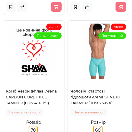
Акція
Акція
Популярний
Популярний
Комбінезон д/плав. Arena
Чоловічі стартові
CARBON CORE FX LE
гідрошоти Arena ST NEXT
JAMMER (006340-051)
JAMMER (005875-681)
розмір 70
розмір 60
Немає в наявності
Немає в наявності
Розмір
Розмір
70
60