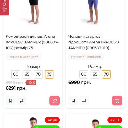
Комбінезон д/плав. Arena
Чоловічі стартові
IMPULSO JAMMER (008607-
гідрошоти Arena IMPULSO
100) розмір 75
JAMMER (008607-110)
розмір 70
Немає в наявності
Немає в наявності
Розмір
Розмір
60
65
70
75
60
65
70
6990 грн.
6990 грн.
-10 %
6291 грн.
Акція
Акція