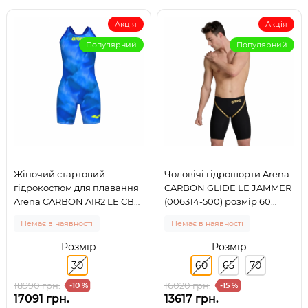
Акція
Акція
Популярний
Популярний
Жіночий стартовий
Чоловічі гідрошорти Arena
гідрокостюм для плавання
CARBON GLIDE LE JAMMER
Arena CARBON AIR2 LE CB
(006314-500) розмір 60
(006342-140) розмір 30
чорні
Немає в наявності
Немає в наявності
синій
Розмір
Розмір
30
60
65
70
18990 грн.
16020 грн.
-10 %
-15 %
17091 грн.
13617 грн.