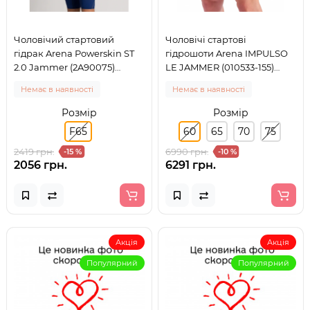
Чоловічий стартовий
Чоловічі стартові
гідрак Arena Powerskin ST
гідрошоти Arena IMPULSO
2.0 Jammer (2A90075)
LE JAMMER (010533-155)
розмір F65
розмір 60
Немає в наявності
Немає в наявності
Розмір
Розмір
F65
60
65
70
75
2419 грн.
6990 грн.
-15 %
-10 %
2056 грн.
6291 грн.
Акція
Акція
Популярний
Популярний