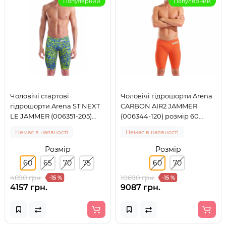
Популярний
Популярний
Чоловічі стартові
Чоловічі гідрошорти Arena
гідрошорти Arena ST NEXT
CARBON AIR2 JAMMER
LE JAMMER (006351-205)
(006344-120) розмір 60
розмір 60
помаранчеві
Немає в наявності
Немає в наявності
Розмір
Розмір
60
65
70
75
60
70
4890 грн.
10690 грн.
-15 %
-15 %
4157 грн.
9087 грн.