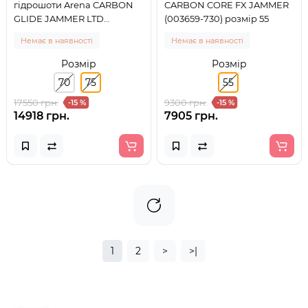
гідрошоти Arena CARBON
CARBON CORE FX JAMMER
GLIDE JAMMER LTD
(003659-730) розмір 55
(003905-100) розмір 75
Немає в наявності
Немає в наявності
Розмір
Розмір
70
75
55
17550 грн.
9300 грн.
-15 %
-15 %
14918 грн.
7905 грн.
1
2
>
>|