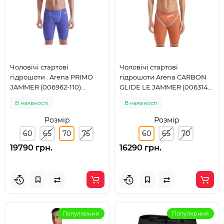
Чоловічі стартові
Чоловічі стартові
гідрошоти . Arena PRIMO
гідрошоти Arena CARBON
JAMMER (006962-110)
GLIDE LE JAMMER (006314-
розмір 70
120) розмір 60
В наявності
В наявності
Розмір
Розмір
60
65
70
75
60
65
70
19790 грн.
16290 грн.
Популярний
Популярний