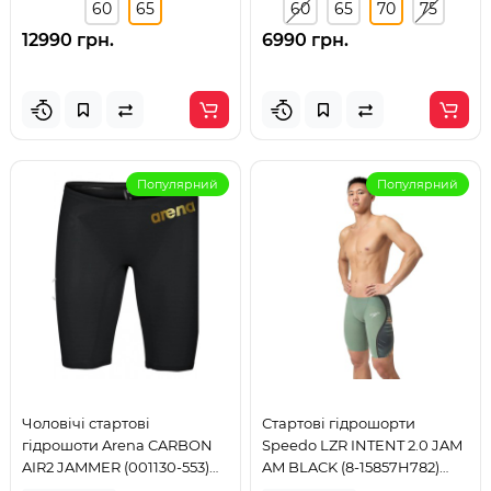
60
65
60
65
70
75
12990 грн.
6990 грн.
Популярний
Популярний
Чоловічі стартові
Стартові гідрошорти
гідрошоти Arena CARBON
Speedo LZR INTENT 2.0 JAM
AIR2 JAMMER (001130-553)
AM BLACK (8-15857H782)
розмір 60
розмір 25 зелені