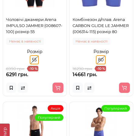
Чоловічі джамери Arena
Комбінезон д/плав. Arena
IMPULSO JAMMER (008607-
CARBON GLIDE LE JAMMER
100) розмір 55
(006314-115) розмір 80
Немає в наявності
Немає в наявності
Розмір
Розмір
55
80
6990 грн.
16290 грн.
-10 %
-10 %
6291 грн.
14661 грн.
Акція
Популярний
Популярний
Фільтр