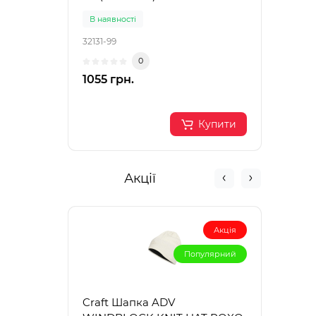
В наявності
В на
32131-99
32130
0
1055 грн.
1585
Купити
Акції
Акція
Популярний
Craft Шапка ADV
PRO 