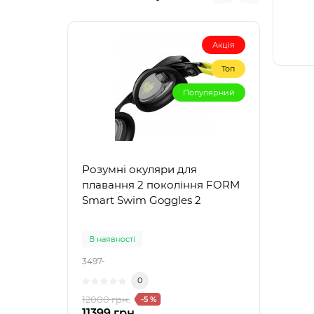
Акція
Топ
Популярний
Розумні окуляри для
Жіно
плавання 2 покоління FORM
купа
Smart Swim Goggles 2
Are
ARE
CHAL
В наявності
В на
590)
3497-
12375
0
1550
12000 грн.
-5 %
11399 грн.