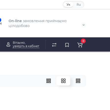
Ук
Ru
On-line
замовлення приймаємо
и
цілодобово
0
Вітаємо,
увійдіть в кабінет