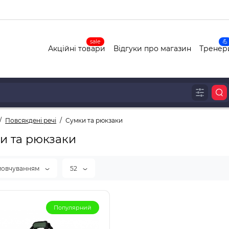
sale
💪
Акційні товари
Відгуки про магазин
Тренер
Повсякдені речі
Сумки та рюкзаки
и та рюкзаки
мовчуванням
52
Популярний