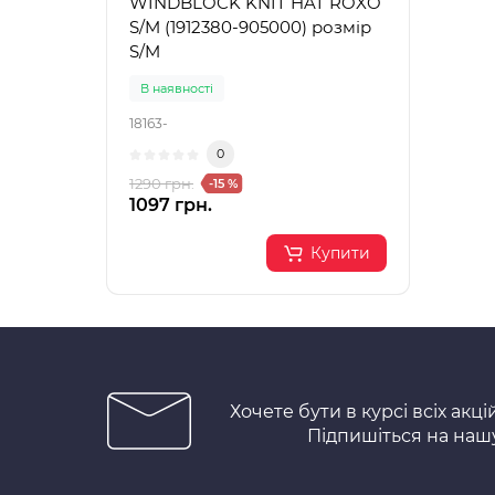
WINDBLOCK KNIT HAT ROXO
для 
S/M (1912380-905000) розмір
поко
S/M
Gogg
В наявності
В на
18163-
62850
0
1290 грн.
16000
-15 %
1097 грн.
1439
Купити
Хочете бути в курсі всіх акці
Підпишіться на наш