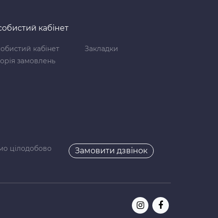
обистий кабінет
обистий кабінет
Закладки
торія замовлень
мо цілодобово
Замовити дзвінок