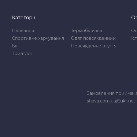
Категорії
Ос
Плавання
Термобілизна
Ос
Спортивне харчування
Одяг повсякденний
Іс
Біг
Повсякденне взуття
Триатлон
Замовлення приймає
shava.com.ua@ukr.net