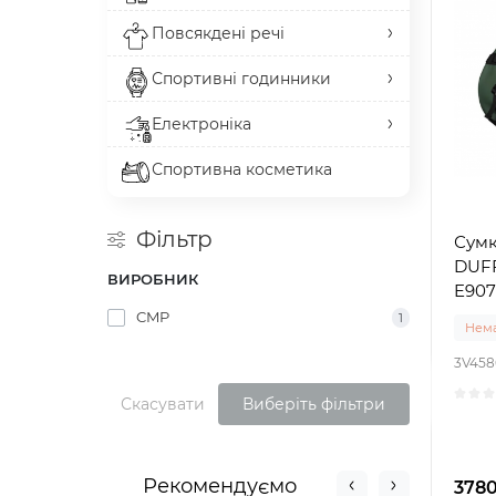
Повсякдені речі
Спортивні годинники
Електроніка
Спортивна косметика
Фільтр
Сумк
DUFF
ВИРОБНИК
E907)
CMP
1
Нема
3V458
Скасувати
Виберіть фільтри
Рекомендуємо
3780