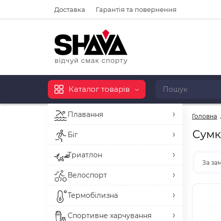
Доставка
Гарантія та повернення
Каталог товарів
Плавання
Головна
Сумк
Біг
Триатлон
За за
Велоспорт
Термобілизна
Спортивне харчування