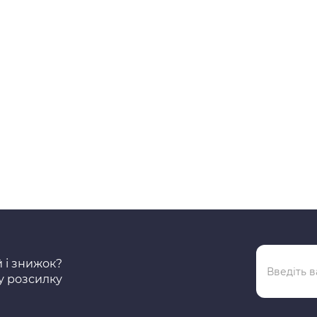
плавання з дисплеєм 2
EXTREME X BALACLAVA
ління FORM Smart Swim
BLACK (1909685-999000)
les 2 PRO Форм 2 про
розмір L/XL
явності
В наявності
4194393
18507-
1
0
 грн.
790 грн.
-10 %
-15 %
9 грн.
672 грн.
Купити
Куп
й і знижок?
у розсилку