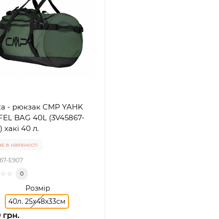
а - рюкзак CMP YAHK
EL BAG 40L (3V45867-
 хакі 40 л.
є в наявності
67-E907
0
Розмір
40л. 25x48x33см
 грн.