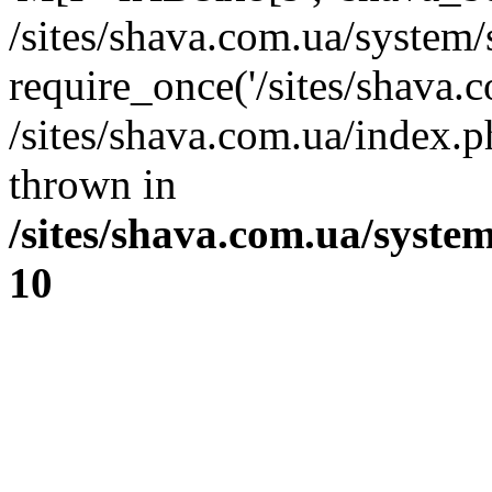
/sites/shava.com.ua/system/
require_once('/sites/shava.co
/sites/shava.com.ua/index.ph
thrown in
/sites/shava.com.ua/syste
10