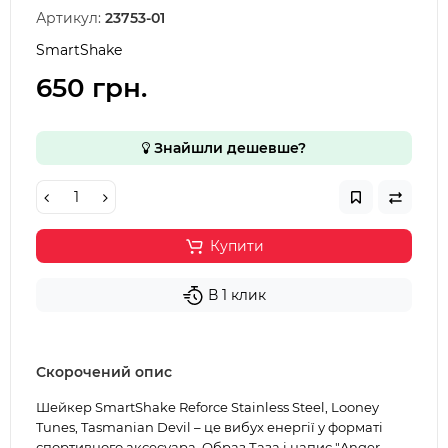
Артикул:
23753-01
SmartShake
650 грн.
Знайшли дешевше?
Купити
В 1 клик
Скорочений опис
Шейкер SmartShake Reforce Stainless Steel, Looney
Tunes, Tasmanian Devil – це вибух енергії у форматі
спортивного аксесуара. Образ Таза і напис "Anger