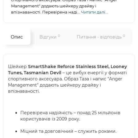
Management" додають шейкеру драйву і
впізнаваності. Перевірена наді...
Читати далі...
0
0
Опис
Відгуки
Питання - відповідь
Шейкер
SmartShake Reforce Stainless Steel, Looney
Tunes, Tasmanian Devil
– це вибух енергії у форматі
спортивного аксесуара. Образ Таза і напис "Anger
Management" додають шейкеру драйву і
впізнаваності.
Перевірена надійність – понад 25 мільйонів
користувачів із 2009 року.
Міцний та довговічний – служить роками.