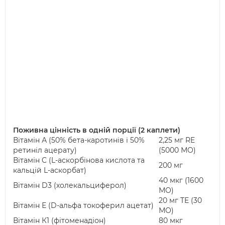
Поживна цінність в одній порції (2 каплети)
Вітамін А (50% бета-каротинів і 50%
2,25 мг RE
ретиніл ацерату)
(5000 МО)
Вітамін C (L-аскорбінова кислота та
200 мг
кальцій L-аскорбат)
40 мкг (1600
Вітамін D3 (холекальциферол)
МО)
20 мг TE (30
Вітамін Е (D-альфа токоферил ацетат)
МО)
Вітамін К1 (фітоменадіон)
80 мкг