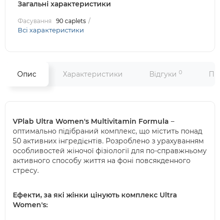
Загальні характеристики
Фасування
90 caplets
Всі характеристики
0
Опис
Характеристики
Відгуки
Пи
VPlab Ultra Women's Multivitamin Formula
–
оптимально підібраний комплекс, що містить понад
50 активних інгредієнтів. Розроблено з урахуванням
особливостей жіночої фізіології для по-справжньому
активного способу життя на фоні повсякденного
стресу.
Ефекти, за які жінки цінують комплекс Ultra
Women's: