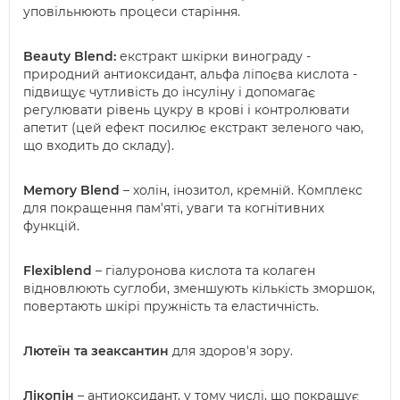
уповільнюють процеси старіння.
Beauty Blend:
екстракт шкірки винограду -
природний антиоксидант, альфа ліпоєва кислота -
підвищує чутливість до інсуліну і допомагає
регулювати рівень цукру в крові і контролювати
апетит (цей ефект посилює екстракт зеленого чаю,
що входить до складу).
Memory Blend
– холін, інозитол, кремній. Комплекс
для покращення пам'яті, уваги та когнітивних
функцій.
Flexiblend
– гіалуронова кислота та колаген
відновлюють суглоби, зменшують кількість зморшок,
повертають шкірі пружність та еластичність.
Лютеїн та зеаксантин
для здоров'я зору.
Лікопін
– антиоксидант, у тому числі, що покращує