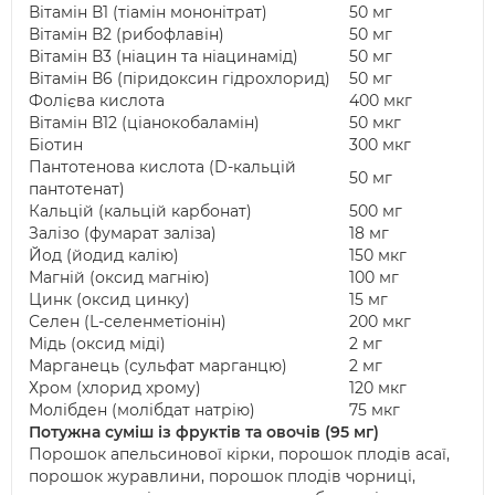
Вітамін В1 (тіамін мононітрат)
50 мг
Вітамін В2 (рибофлавін)
50 мг
Вітамін В3 (ніацин та ніацинамід)
50 мг
Вітамін В6 (піридоксин гідрохлорид)
50 мг
Фолієва кислота
400 мкг
Вітамін В12 (ціанокобаламін)
50 мкг
Біотин
300 мкг
Пантотенова кислота (D-кальцій
50 мг
пантотенат)
Кальцій (кальцій карбонат)
500 мг
Залізо (фумарат заліза)
18 мг
Йод (йодид калію)
150 мкг
Магній (оксид магнію)
100 мг
Цинк (оксид цинку)
15 мг
Селен (L-селенметіонін)
200 мкг
Мідь (оксид міді)
2 мг
Марганець (сульфат марганцю)
2 мг
Хром (хлорид хрому)
120 мкг
Молібден (молібдат натрію)
75 мкг
Потужна суміш із фруктів та овочів (95 мг)
Порошок апельсинової кірки, порошок плодів асаї,
порошок журавлини, порошок плодів чорниці,