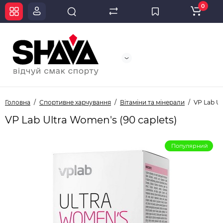
0
Головна
Спортивне харчування
Вітаміни та мінерали
VP Lab Ul
VP Lab Ultra Women's (90 caplets)
Популярний