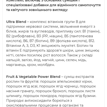
Комплекс включає 5 основних сумішей і
спеціалізовані добавки для відмінного самопочуття
та квітучого зовнішнього вигляду:
Ultra Blend
– комплекс вітамінів групи В для
підтримки нервової системи, звільнення енергії з
білків, жирів та вуглеводів, припливу сил: В1 (тіамін),
В2 (рибофлавін), В3 (РР, ніацин), В5 (пантотенова
кислота), В6, В7 (біотин), В9 (фолієва кислота), В12.
Вітаміни А, З, D3, K1 зміцнюють імунітет. Біотин та
вітамін Е підтримують здоров'я шкіри, цинк зміцнює
нігті, селен посилює ріст волосся. Також у складі
кальцій, залізо, йод, магній, цинк, селен, мідь,
марганець, хром, молібден.
Fruit & Vegetable Power Blend
– суміш екстрактів
рослин та фруктів: порошок апельсинової кірки,
порошок ягід асаї, порошок ягід чорниці, порошок
насіння гранату, порошок броколі, порошок листя
шпинату, порошок помідора, порошок ягід бузини.
Природні антиоксиданти борються з
окислювальними процесами в організмі та