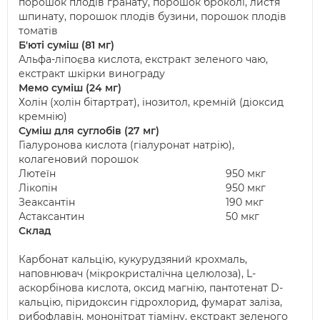
порошок плодів гранату, порошок броколі, листя
шпинату, порошок плодів бузини, порошок плодів
томатів
Б'юті суміш (81 мг)
Альфа-ліпоєва кислота, екстракт зеленого чаю,
екстракт шкірки винограду
Мемо суміш (24 мг)
Холін (холін бітартрат), інозитол, кремній (діоксид
кремнію)
Суміш для суглобів (27 мг)
Гіалуронова кислота (гіалуронат натрію),
колагеновий порошок
Лютеїн
950 мкг
Лікопін
950 мкг
Зеаксантін
190 мкг
Астаксантин
50 мкг
Склад
Карбонат кальцію, кукурудзяний крохмаль,
наповнювач (мікрокристалічна целюлоза), L-
аскорбінова кислота, оксид магнію, пантотенат D-
кальцію, піридоксин гідрохлорид, фумарат заліза,
рибофлавін, мононітрат тіаміну, екстракт зеленого