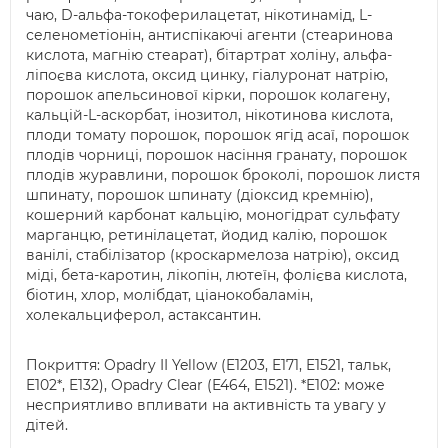
чаю, D-альфа-токоферилацетат, нікотинамід, L-
селенометіонін, антиспікаючі агенти (стеаринова
кислота, магнію стеарат), бітартрат холіну, альфа-
ліпоєва кислота, оксид цинку, гіалуронат натрію,
порошок апельсинової кірки, порошок колагену,
кальцій-L-аскорбат, інозитол, нікотинова кислота,
плоди томату порошок, порошок ягід асаї, порошок
плодів чорниці, порошок насіння гранату, порошок
плодів журавлини, порошок броколі, порошок листя
шпинату, порошок шпинату (діоксид кремнію),
кошерний карбонат кальцію, моногідрат сульфату
марганцю, ретинілацетат, йодид калію, порошок
ванілі, стабілізатор (кроскармелоза натрію), оксид
міді, бета-каротин, лікопін, лютеїн, фолієва кислота,
біотин, хлор, молібдат, ціанокобаламін,
холекальциферол, астаксантин.
Покриття: Opadry II Yellow (E1203, E171, E1521, тальк,
E102*, E132), Opadry Clear (E464, E1521). *E102: може
несприятливо впливати на активність та увагу у
дітей.