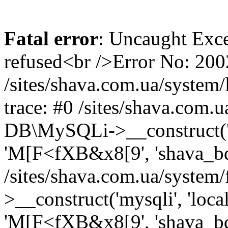
Fatal error
: Uncaught Exce
refused<br />Error No: 200
/sites/shava.com.ua/system/
trace: #0 /sites/shava.com.
DB\MySQLi->__construct('lo
'M[F<fXB&x8[9', 'shava_bd'
/sites/shava.com.ua/system
>__construct('mysqli', 'loca
'M[F<fXB&x8[9', 'shava_bd'